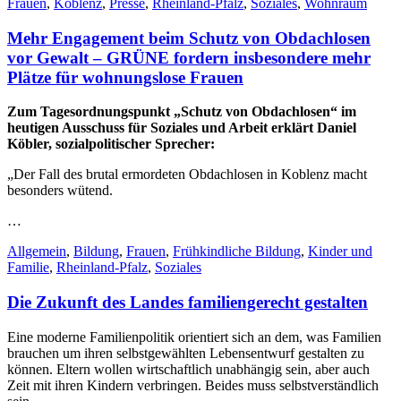
Frauen
,
Koblenz
,
Presse
,
Rheinland-Pfalz
,
Soziales
,
Wohnraum
Mehr Engagement beim Schutz von Obdachlosen
vor Gewalt – GRÜNE fordern insbesondere mehr
Plätze für wohnungslose Frauen
Zum Tagesordnungspunkt „Schutz von Obdachlosen“ im
heutigen Ausschuss für Soziales und Arbeit erklärt Daniel
Köbler, sozialpolitischer Sprecher:
„Der Fall des brutal ermordeten Obdachlosen in Koblenz macht
besonders wütend.
…
Allgemein
,
Bildung
,
Frauen
,
Frühkindliche Bildung
,
Kinder und
Familie
,
Rheinland-Pfalz
,
Soziales
Die Zukunft des Landes familiengerecht gestalten
Eine moderne Familienpolitik orientiert sich an dem, was Familien
brauchen um ihren selbstgewählten Lebensentwurf gestalten zu
können. Eltern wollen wirtschaftlich unabhängig sein, aber auch
Zeit mit ihren Kindern verbringen. Beides muss selbstverständlich