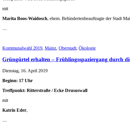
mit
Marita Boos-Waidosch
, ehem. Behindertenbeauftragte der Stadt Ma
…
Kommunalwahl 2019
,
Mainz
,
Oberstadt
,
Ökologie
Grüngürtel erhalten – Frühlingsspaziergang durch d
Dienstag, 16. April 2019
Beginn: 17 Uhr
Treffpunkt: Ritterstraße / Ecke Drususwall
mit
Katrin Eder
,
…