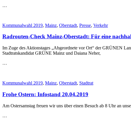
…
Kommunalwahl 2019
,
Mainz
,
Oberstadt
,
Presse
,
Verkehr
Radrouten-Check Mainz-Oberstadt: Für eine nachhal
Im Zuge des Aktionstages „Abgeordnete vor Ort“ der GRÜNEN Land
Stadtratskandidat GRÜNE Mainz und Daiana Neher,
…
Kommunalwahl 2019
,
Mainz
,
Oberstadt
,
Stadtrat
Frohe Ostern: Infostand 20.04.2019
Am Ostersamstag freuen wir uns über einen Besuch ab 8 Uhr an unser
…