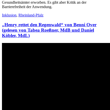
Gesundheitsämter erworben. Es gibt aber Kritik an der
Barrierefreiheit der Anwendung.
Inklusion
,
Rheinland-Pfalz
„Henry rettet den Regenwald“ von Benni Over
(gelesen von Tabea Roeßner, MdB und Daniel
Köbler, MdL)