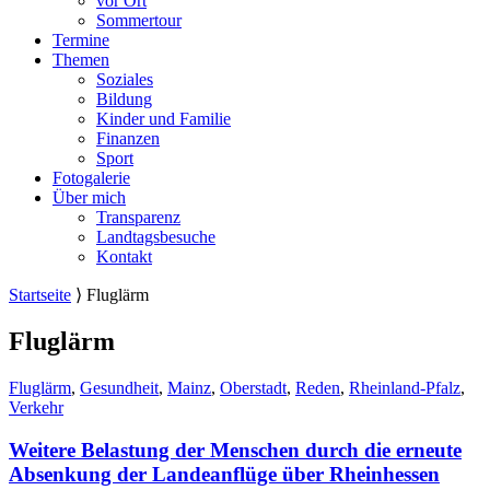
vor Ort
Sommertour
Termine
Themen
Soziales
Bildung
Kinder und Familie
Finanzen
Sport
Fotogalerie
Über mich
Transparenz
Landtagsbesuche
Kontakt
Startseite
⟩
Fluglärm
Fluglärm
Fluglärm
,
Gesundheit
,
Mainz
,
Oberstadt
,
Reden
,
Rheinland-Pfalz
,
Verkehr
Weitere Belastung der Menschen durch die erneute
Absenkung der Landeanflüge über Rheinhessen