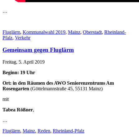
…
Fluglärm
,
Kommunalwahl 2019
,
Mainz
,
Oberstadt
,
Rheinland-
Pfalz
,
Verkehr
Gemeinsam gegen Fluglärm
Freitag, 5. April 2019
Beginn: 19 Uhr
Ort: in den Räumen des AWO Seniorenzentrums Am
Rosengarten
(Göttelmannstraße 45, 55131 Mainz)
mit
Tabea Rößner
,
…
Fluglärm
,
Mainz
,
Reden
,
Rheinland-Pfalz