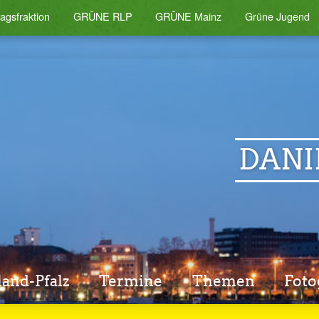
agsfraktion
GRÜNE RLP
GRÜNE Mainz
Grüne Jugend
DANI
and-Pfalz
Termine
Themen
Foto