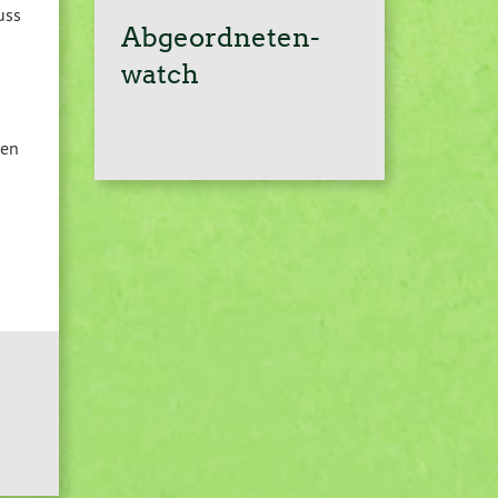
uss
Abgeordneten-
watch
gen