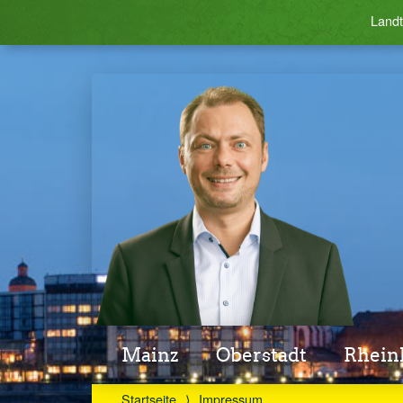
Landt
Mainz
Oberstadt
Rheinl
Startseite
⟩
Impressum