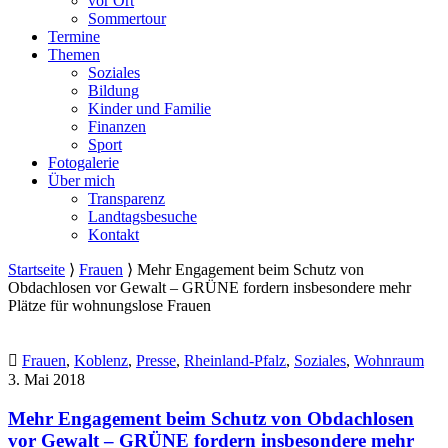
vor Ort
Sommertour
Termine
Themen
Soziales
Bildung
Kinder und Familie
Finanzen
Sport
Fotogalerie
Über mich
Transparenz
Landtagsbesuche
Kontakt
Startseite
⟩
Frauen
⟩
Mehr Engagement beim Schutz von
Obdachlosen vor Gewalt – GRÜNE fordern insbesondere mehr
Plätze für wohnungslose Frauen
Frauen
,
Koblenz
,
Presse
,
Rheinland-Pfalz
,
Soziales
,
Wohnraum
3. Mai 2018
Mehr Engagement beim Schutz von Obdachlosen
vor Gewalt – GRÜNE fordern insbesondere mehr