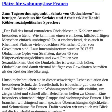
Plätze für wohnungslose Frauen
Zum Tagesordnungspunkt „Schutz von Obdachlosen“ im
heutigen Ausschuss für Soziales und Arbeit erklärt Daniel
Köbler, sozialpolitischer Sprecher:
„Der Fall des brutal ermordeten Obdachlosen in Koblenz macht
besonders wütend. Wie kann man einen wehrlosen, hilfsbedürftigen
Menschen einfach umbringen? Es ist erschreckend, dass auch in
Rheinland-Pfalz so viele obdachlose Menschen Opfer von
Gewalttaten sind. Laut Innenministerium wurden 2017 57
Obdachlose Opfer von Straftaten, davon 46 von
Körperverletzungsdelikten und zwei Frauen von
Sexualdelikten. Und die Dunkelziffer ist wesentlich höher.
Obdachlose sind damit viermal häufiger von Gewalttaten betroffen
als der Rest der Bevölkerung.
Umso mehr brauchen sie in dieser schwierigen Lebenssituation den
besonderen Schutz der Gesellschaft. Es ist deshalb gut, dass das
Land Rheinland-Pfalz eine Wohnungsnotfallstatistik einführt, um
zielgerichtet und schnell allen Betroffenen helfen zu können. Eine
besonders schutzbedürftige Gruppe sind wohnungslose Frauen. Hier
brauchen wir dringend mehr spezielle Übernachtungsmöglichkeiten
und Schutzräume für Frauen. Dafür werden wir uns auch mit Blick
auf die Haushaltsberatungen einsetzen.“