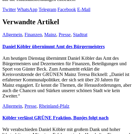
Twitter
WhatsApp
Telegram
Facebook
E-Mail
Verwandte Artikel
Allgemein
,
Finanzen
,
Mainz
,
Presse
,
Stadtrat
Daniel Köbler übernimmt Amt des Bürgermeisters
Am heutigen Dienstag übernimmt Daniel Köbler das Amt des
Bürgermeisters und Dezernenten für Finanzen, Beteiligungen und
Sport von Günter Beck. Zum Amtsantritt erklärt die
Kreisvorsitzende der GRÜNEN Mainz Teresa Bicknell: „Daniel ist
erfahrener Kommunalpolitiker, der sich seit über 20 Jahren für
Mainz engagiert. Er kennt die Themen, die Herausforderungen, aber
auch die Chancen und Stärken unserer schönen Stadt wie kein
Zweiter.“
Allgemein
,
Presse
,
Rheinland-Pfalz
Köbler verlässt GRÜNE Fraktion, Bunjes folgt nach
Wir verabschieden Daniel Köbler mit großem Dank und hoher