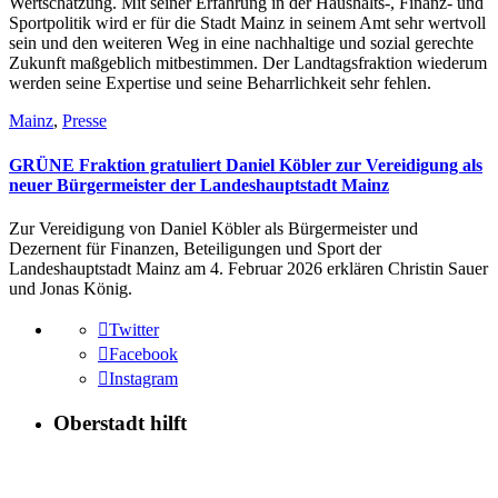
Wertschätzung. Mit seiner Erfahrung in der Haushalts-, Finanz- und
Sportpolitik wird er für die Stadt Mainz in seinem Amt sehr wertvoll
sein und den weiteren Weg in eine nachhaltige und sozial gerechte
Zukunft maßgeblich mitbestimmen. Der Landtagsfraktion wiederum
werden seine Expertise und seine Beharrlichkeit sehr fehlen.
Mainz
,
Presse
GRÜNE Fraktion gratuliert Daniel Köbler zur Vereidigung als
neuer Bürgermeister der Landeshauptstadt Mainz
Zur Vereidigung von Daniel Köbler als Bürgermeister und
Dezernent für Finanzen, Beteiligungen und Sport der
Landeshauptstadt Mainz am 4. Februar 2026 erklären Christin Sauer
und Jonas König.
Twitter
Facebook
Instagram
Oberstadt hilft