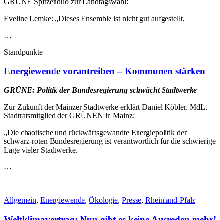
GRÜNE Spitzenduo zur Landtagswahl:
Eveline Lemke: „Dieses Ensemble ist nicht gut aufgestellt,
…
Standpunkte
Energiewende vorantreiben – Kommunen stärken
GRÜNE: Politik der Bundesregierung schwächt Stadtwerke
Zur Zukunft der Mainzer Stadtwerke erklärt Daniel Köbler, MdL,
Stadtratsmitglied der GRÜNEN in Mainz:
„Die chaotische und rückwärtsgewandte Energiepolitik der
schwarz-roten Bundesregierung ist verantwortlich für die schwierige
Lage vieler Stadtwerke.
…
Allgemein
,
Energiewende
,
Ökologie
,
Presse
,
Rheinland-Pfalz
Weltklimavertrag: Nun gibt es keine Ausreden mehr!