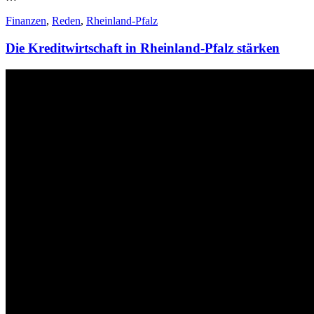
Finanzen
,
Reden
,
Rheinland-Pfalz
Die Kreditwirtschaft in Rheinland-Pfalz stärken