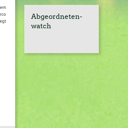
dem
rco
Abgeordneten-
iegt
watch