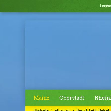
Landta
Mainz
Oberstadt
Rheinl
Startseite
⟩
Allgemein
⟩
Besuch bei in.Betrieb