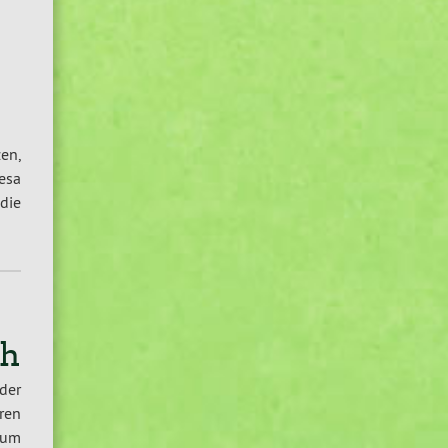
en,
esa
 die
ch
der
eren
rum