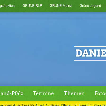
gsfraktion
GRÜNE RLP
GRÜNE Mainz
Grüne Jugend
DANIE
and-Pfalz
Termine
Themen
Foto
 mit dem Ausschuss für Arbeit, Soziales, Pflege und Transformation ha