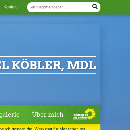
Kontakt
L KÖBLER, MDL
galerie
Über mich
be ich gestern die „Werkstatt für Menschen mit