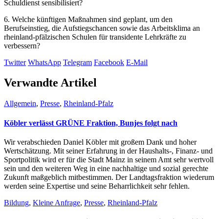
Schuldienst sensibilisiert?
6. Welche künftigen Maßnahmen sind geplant, um den
Berufseinstieg, die Aufstiegschancen sowie das Arbeitsklima an
rheinland-pfälzischen Schulen für transidente Lehrkräfte zu
verbessern?
Twitter
WhatsApp
Telegram
Facebook
E-Mail
Verwandte Artikel
Allgemein
,
Presse
,
Rheinland-Pfalz
Köbler verlässt GRÜNE Fraktion, Bunjes folgt nach
Wir verabschieden Daniel Köbler mit großem Dank und hoher
Wertschätzung. Mit seiner Erfahrung in der Haushalts-, Finanz- und
Sportpolitik wird er für die Stadt Mainz in seinem Amt sehr wertvoll
sein und den weiteren Weg in eine nachhaltige und sozial gerechte
Zukunft maßgeblich mitbestimmen. Der Landtagsfraktion wiederum
werden seine Expertise und seine Beharrlichkeit sehr fehlen.
Bildung
,
Kleine Anfrage
,
Presse
,
Rheinland-Pfalz