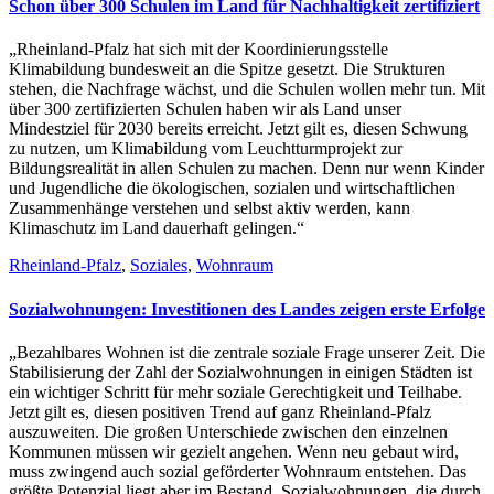
Schon über 300 Schulen im Land für Nachhaltigkeit zertifiziert
„Rheinland-Pfalz hat sich mit der Koordinierungsstelle
Klimabildung bundesweit an die Spitze gesetzt. Die Strukturen
stehen, die Nachfrage wächst, und die Schulen wollen mehr tun. Mit
über 300 zertifizierten Schulen haben wir als Land unser
Mindestziel für 2030 bereits erreicht. Jetzt gilt es, diesen Schwung
zu nutzen, um Klimabildung vom Leuchtturmprojekt zur
Bildungsrealität in allen Schulen zu machen. Denn nur wenn Kinder
und Jugendliche die ökologischen, sozialen und wirtschaftlichen
Zusammenhänge verstehen und selbst aktiv werden, kann
Klimaschutz im Land dauerhaft gelingen.“
Rheinland-Pfalz
,
Soziales
,
Wohnraum
Sozialwohnungen: Investitionen des Landes zeigen erste Erfolge
„Bezahlbares Wohnen ist die zentrale soziale Frage unserer Zeit. Die
Stabilisierung der Zahl der Sozialwohnungen in einigen Städten ist
ein wichtiger Schritt für mehr soziale Gerechtigkeit und Teilhabe.
Jetzt gilt es, diesen positiven Trend auf ganz Rheinland-Pfalz
auszuweiten. Die großen Unterschiede zwischen den einzelnen
Kommunen müssen wir gezielt angehen. Wenn neu gebaut wird,
muss zwingend auch sozial geförderter Wohnraum entstehen. Das
größte Potenzial liegt aber im Bestand. Sozialwohnungen, die durch