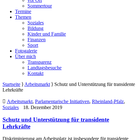
vor Ort
Sommertour
Termine
Themen
Soziales
Bildung
Kinder und Familie
Finanzen
Sport
Fotogalerie
Über mich
Transparenz
Landtagsbesuche
Kontakt
Startseite
⟩
Arbeitsmarkt
⟩
Schutz und Unterstützung für transidente
Lehrkräfte
Arbeitsmarkt
,
Parlamentarische Initiativen
,
Rheinland-Pfalz
,
Soziales
18. Dezember 2019
Schutz und Unterstützung für transidente
Lehrkräfte
Diskriminierung am Arbeitsplatz ist insbesondere für transidente