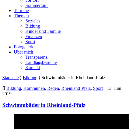
vor Ort
Sommertour
Termine
Themen
Soziales
Bildung
Kinder und Familie
Finanzen
Sport
Fotogalerie
Über mich
Transparenz
Landtagsbesuche
Kontakt
Startseite
⟩
Bildung
⟩
Schwimmbäder in Rheinland-Pfalz
Bildung
,
Kommunen
,
Reden
,
Rheinland-Pfalz
,
Sport
13. Juni
2019
Schwimmbäder in Rheinland-Pfalz