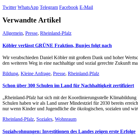
Twitter
WhatsApp
Telegram
Facebook
E-Mail
Verwandte Artikel
Allgemein
,
Presse
,
Rheinland-Pfalz
Köbler verlässt GRÜNE Fraktion, Bunjes folgt nach
Wir verabschieden Daniel Köbler mit großem Dank und hoher Wertschät
den weiteren Weg in eine nachhaltige und sozial gerechte Zukunft ma
Bildung
,
Kleine Anfrage
,
Presse
,
Rheinland-Pfalz
Schon über 300 Schulen im Land für Nachhaltigkeit zertifiziert
„Rheinland-Pfalz hat sich mit der Koordinierungsstelle Klimabildung 
Schulen haben wir als Land unser Mindestziel für 2030 bereits erreic
nur wenn Kinder und Jugendliche die ökologischen, sozialen und wir
Rheinland-Pfalz
,
Soziales
,
Wohnraum
Sozialwohnungen: Investitionen des Landes zeigen erste Erfolge