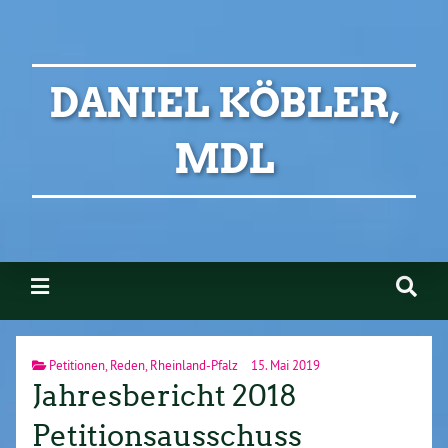
DANIEL KÖBLER,
MDL
Petitionen
,
Reden
,
Rheinland-Pfalz
15. Mai 2019
Jahresbericht 2018
Petitionsausschuss