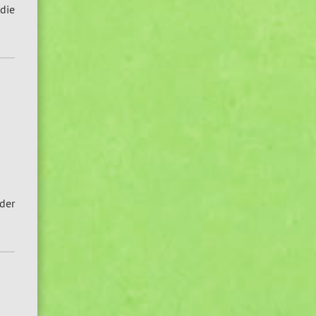
 die
der