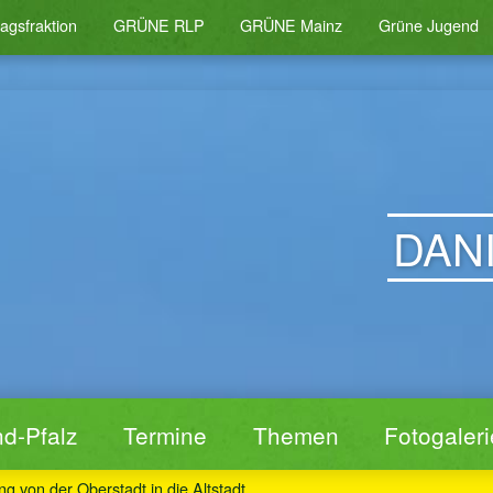
agsfraktion
GRÜNE RLP
GRÜNE Mainz
Grüne Jugend
DAN
d-Pfalz
Termine
Themen
Fotogaleri
ng von der Oberstadt in die Altstadt