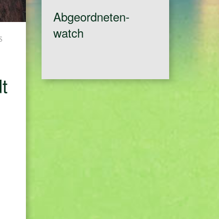
Abgeordneten-
watch
S
t