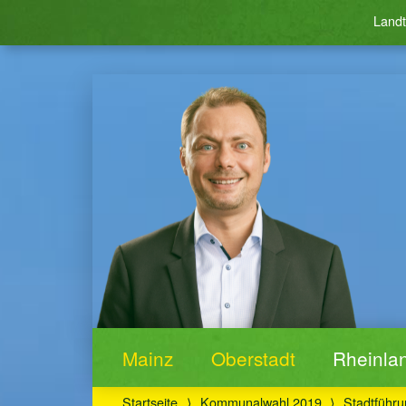
Landt
Mainz
Oberstadt
Rheinlan
Startseite
⟩
Kommunalwahl 2019
⟩
Stadtführu