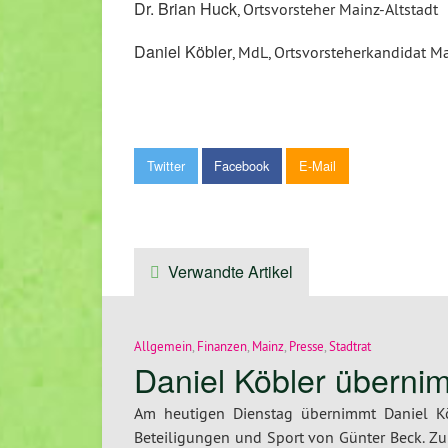
Dr. Brian Huck
, Ortsvorsteher Mainz-Altstadt
Daniel Köbler
, MdL, Ortsvorsteherkandidat M
Twitter
Facebook
E-Mail
Verwandte Artikel
Allgemein
,
Finanzen
,
Mainz
,
Presse
,
Stadtrat
Daniel Köbler überni
Am heutigen Dienstag übernimmt Daniel Kö
Beteiligungen und Sport von Günter Beck. Zu