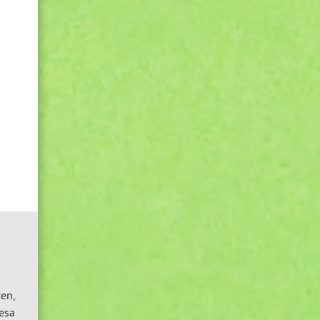
en,
esa