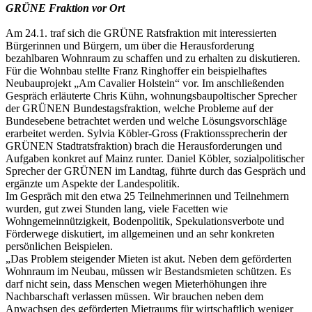
GRÜNE Fraktion vor Ort
Am 24.1. traf sich die GRÜNE Ratsfraktion mit interessierten
Bürgerinnen und Bürgern, um über die Herausforderung
bezahlbaren Wohnraum zu schaffen und zu erhalten zu diskutieren.
Für die Wohnbau stellte Franz Ringhoffer ein beispielhaftes
Neubauprojekt „Am Cavalier Holstein“ vor. Im anschließenden
Gespräch erläuterte Chris Kühn, wohnungsbaupoltischer Sprecher
der GRÜNEN Bundestagsfraktion, welche Probleme auf der
Bundesebene betrachtet werden und welche Lösungsvorschläge
erarbeitet werden. Sylvia Köbler-Gross (Fraktionssprecherin der
GRÜNEN Stadtratsfraktion) brach die Herausforderungen und
Aufgaben konkret auf Mainz runter. Daniel Köbler, sozialpolitischer
Sprecher der GRÜNEN im Landtag, führte durch das Gespräch und
ergänzte um Aspekte der Landespolitik.
Im Gespräch mit den etwa 25 Teilnehmerinnen und Teilnehmern
wurden, gut zwei Stunden lang, viele Facetten wie
Wohngemeinnützigkeit, Bodenpolitik, Spekulationsverbote und
Förderwege diskutiert, im allgemeinen und an sehr konkreten
persönlichen Beispielen.
„Das Problem steigender Mieten ist akut. Neben dem geförderten
Wohnraum im Neubau, müssen wir Bestandsmieten schützen. Es
darf nicht sein, dass Menschen wegen Mieterhöhungen ihre
Nachbarschaft verlassen müssen. Wir brauchen neben dem
Anwachsen des geförderten Mietraums für wirtschaftlich weniger