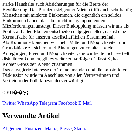
starke Haushalte auch Absicherungen für die Breite der
Bevölkerung. Das Problem steigender Mieten trifft auch sehr häufig
Menschen mit mittleren Einkommen, die eigentlich ein solides
Einkommen haben, das aber nicht mit galoppierenden
Mietforderungen ansteigt. Dieser Entkopplung müssen wir uns als
Politik auf allen Ebenen entschieden entgegenstellen, das ist eine
Kernaufgabe für unseren gesellschaftlichen Zusammenhalt.
Als Kommune brauchen wir mehr Mittel und Möglichkeiten um
Grundstücke zu sichern und Bindungen zu erhalten. Viele
Anregungen, Ideen und Möglichkeiten, die wir heute nicht vertieft
diskutieren konnten, gilt es weiter zu verfolgen.“, fasst Sylvia
Köbler-Gross den Abend zusammen.
Das engagierte Interesse der Teilnehmenden und die konstruktive
Diskussion wurde im Anschluss von allen Vertreterinnen und
Vertretern der Politik besonders gewürdigt.
<.F1I��
Twitter
WhatsApp
Telegram
Facebook
E-Mail
Verwandte Artikel
Allgemein
,
Finanzen
,
Mainz
,
Presse
,
Stadtrat