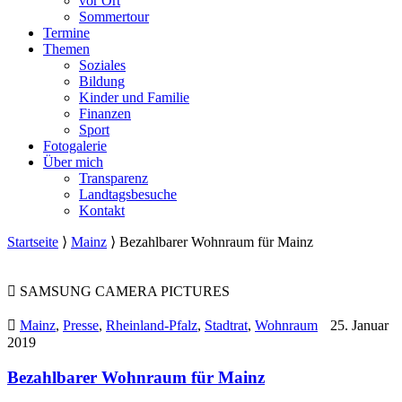
vor Ort
Sommertour
Termine
Themen
Soziales
Bildung
Kinder und Familie
Finanzen
Sport
Fotogalerie
Über mich
Transparenz
Landtagsbesuche
Kontakt
Startseite
⟩
Mainz
⟩
Bezahlbarer Wohnraum für Mainz
SAMSUNG CAMERA PICTURES
Mainz
,
Presse
,
Rheinland-Pfalz
,
Stadtrat
,
Wohnraum
25. Januar
2019
Bezahlbarer Wohnraum für Mainz