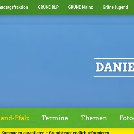
andtagsfraktion
GRÜNE RLP
GRÜNE Mainz
Grüne Jugend
DANIE
and-Pfalz
Termine
Themen
Foto
r Kommunen garantieren – Grundsteuer endlich reformieren