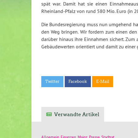
spät war. Damit hat sie einen Einnahmeau
Rheinland-Pfalz von rund 580 Mio. Euro (in 201
Die Bundesregierung muss nun umgehend han
den Weg bringen. Wir fordern zum einen den
darüber hinaus ihre Einnahmen sichert. Zum a
Gebäudewerten orientiert und damit zu einer g
Twitter
Facebook
E-Mail
Verwandte Artikel
Allgemein
,
Finanzen
,
Mainz
,
Presse
,
Stadtrat