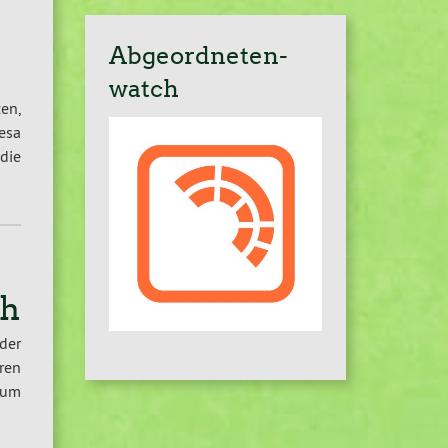
Abgeordneten-
watch
en,
esa
 die
ch
der
eren
rum