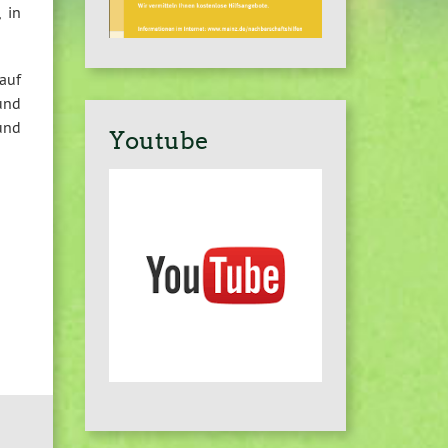
 in
auf
und
und
Youtube