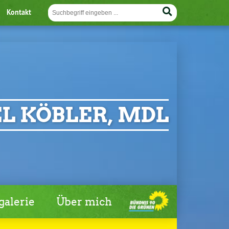
Kontakt
L KÖBLER, MDL
galerie
Über mich