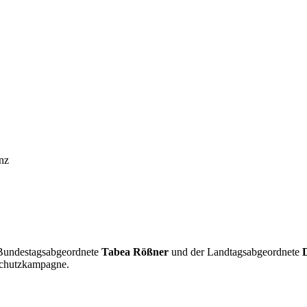
nz
Bundestagsabgeordnete
Tabea Rößner
und der Landtagsabgeordnete
schutzkampagne.