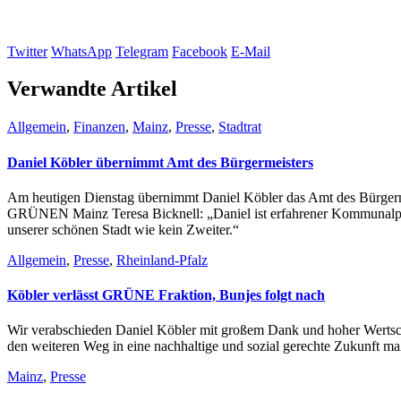
Twitter
WhatsApp
Telegram
Facebook
E-Mail
Verwandte Artikel
Allgemein
,
Finanzen
,
Mainz
,
Presse
,
Stadtrat
Daniel Köbler übernimmt Amt des Bürgermeisters
Am heutigen Dienstag übernimmt Daniel Köbler das Amt des Bürgermei
GRÜNEN Mainz Teresa Bicknell: „Daniel ist erfahrener Kommunalpolit
unserer schönen Stadt wie kein Zweiter.“
Allgemein
,
Presse
,
Rheinland-Pfalz
Köbler verlässt GRÜNE Fraktion, Bunjes folgt nach
Wir verabschieden Daniel Köbler mit großem Dank und hoher Wertschät
den weiteren Weg in eine nachhaltige und sozial gerechte Zukunft ma
Mainz
,
Presse