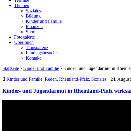
Termine
Themen
Soziales
Bildung
Kinder und Familie
Finanzen
Sport
Fotogalerie
Über mich
Transparenz
Landtagsbesuche
Kontakt
Startseite
⟩
Kinder und Familie
⟩
Kinder- und Jugendarmut in Rheinl
Kinder und Familie
,
Reden
,
Rheinland-Pfalz
,
Soziales
24. August
Kinder- und Jugendarmut in Rheinland-Pfalz wirks