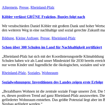
Allgemein
,
Presse
,
Rheinland-Pfalz
Köbler verlässt GRÜNE Fraktion, Bunjes folgt nach
Wir verabschieden Daniel Köbler mit großem Dank und hoher Wertschät
den weiteren Weg in eine nachhaltige und sozial gerechte Zukunft ma
Bildung
,
Kleine Anfrage
,
Presse
,
Rheinland-Pfalz
Schon über 300 Schulen im Land für Nachhaltigkeit zertifiziert
„Rheinland-Pfalz hat sich mit der Koordinierungsstelle Klimabildung 
Schulen haben wir als Land unser Mindestziel für 2030 bereits erreic
nur wenn Kinder und Jugendliche die ökologischen, sozialen und wir
Rheinland-Pfalz
,
Soziales
,
Wohnraum
Sozialwohnungen: Investitionen des Landes zeigen erste Erfolge
„Bezahlbares Wohnen ist die zentrale soziale Frage unserer Zeit. Die S
es, diesen positiven Trend auf ganz Rheinland-Pfalz auszuweiten. 
geförderter Wohnraum entstehen. Das größte Potenzial liegt aber im
Neubau gefördert werden.“