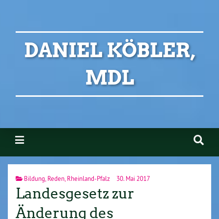
DANIEL KÖBLER,
MDL
Bildung
,
Reden
,
Rheinland-Pfalz
30. Mai 2017
Landesgesetz zur
Änderung des