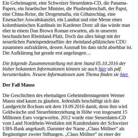
Ein Geheimagent, eine Schweizer Steuerdaten-CD, die Panama-
Papers, ein Israelischer Minister, die Piusbruderschaft, der Papst,
eine China-Reise, die Drogenmafia, ein Giftanschlag, eine
Eisenacher Anwaltskanzlei, ein Landrat und eine Messe eines
kolumbianischen Kardinals im Kardener Dom: all das würde man
eher in einem Dan Brown Roman erwarten, als in unserem
beschaulichen Rheinland-Pfalz. Doch das alles hängt mit der
neuerlichen Parteispendenaffäre der rheinland-pfälzischen CDU
zusammen aufzuklären, dessen Ausmaß bis dato nicht absehbar ist.
Die Aufklärung hat gerade erst angefangen…
Die folgende Zusammenstellung mit dem Stand 05.10.2016 der
bisher bekannten Informationen können sie auch
hier
als pdf.
herunterladen. Neuere Informationen zum Thema finden sie
hier.
Der Fall Mauss
Die Geschichten des ehemaligen Geheimdienstagenten Werner
Mauss sind kaum zu glauben. Jedenfalls beschäftigt sich das
Landgericht Bochum seit dem 19.09.2016 damit, denn ihm wird
Geldwäsche und Steuerhinterziehung in Höhe von insgesamt 15
Millionen Euro vorgeworfen. 2012 wurde eine Steuerdaten-CD
vom Land Nordrhein-Westfalen mit Kundendaten der Schweizer
UBS-Bank angekauft. Darunter der Name „Claus Möllner“ als
Begünstigter zweier Stiftungen. „Claus Möllner“ ist einer der