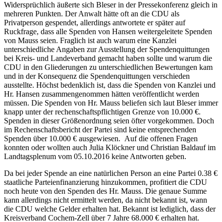
Widersprüchlich äußerte sich Bleser in der Pressekonferenz gleich in
mehreren Punkten. Der Anwalt hätte oft an die CDU als
Privatperson gespendet, allerdings antwortete er später auf
Ruckfrage, dass alle Spenden von Hansen weitergeleitete Spenden
von Mauss seien. Fraglich ist auch warum eine Kanzlei
unterschiedliche Angaben zur Ausstellung der Spendenquittungen
bei Kreis- und Landeverband gemacht haben sollte und warum die
CDU in den Gliederungen zu unterschiedlichen Bewertungen kam
und in der Konsequenz die Spendenquittungen verschieden
ausstellte. Höchst bedenklich ist, dass die Spenden von Kanzlei und
Hr. Hansen zusammengenommen hätten veröffentlicht werden
müssen. Die Spenden von Hr. Mauss beliefen sich laut Bleser immer
knapp unter der rechenschaftspflichtigen Grenze von 10.000 €.
Spenden in dieser Größenordnung seien öfter vorgekommen. Doch
im Rechenschaftsbericht der Partei sind keine entsprechenden
Spenden über 10.000 € ausgewiesen. Auf die offenen Fragen
konnten oder wollten auch Julia Klöckner und Christian Baldauf im
Landtagsplenum vom 05.10.2016 keine Antworten geben.
Da bei jeder Spende an eine natürlichen Person an eine Partei 0.38 €
staatliche Parteienfinanzierung hinzukommen, profitiert die CDU
noch heute von den Spenden des Hr. Mauss. Die genaue Summe
kann allerdings nicht ermittelt werden, da nicht bekannt ist, wann
die CDU welche Gelder erhalten hat. Bekannt ist lediglich, dass der
Kreisverband Cochem-Zell über 7 Jahre 68.000 € erhalten hat.