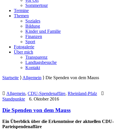
vor Ort
Sommertour
Termine
Themen
Soziales
Bildung
Kinder und Familie
Finanzen
Sport
Fotogalerie
Über mich
Transparenz
Landtagsbesuche
Kontakt
Startseite
⟩
Allgemein
⟩
Die Spenden von dem Mauss
Allgemein
,
CDU-Spendenaffäre
,
Rheinland-Pfalz
Standpunkte
6. Oktober 2016
Die Spenden von dem Mauss
Ein Überblick über die Erkenntnisse der aktuellen CDU-
Parteispendenaffäre