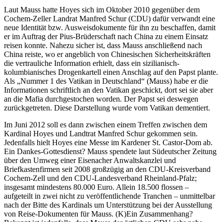
Laut Mauss hatte Hoyes sich im Oktober 2010 gegenüber dem
Cochem-Zeller Landrat Manfred Schur (CDU) dafür verwandt eine
neue Identität bzw. Ausweisdokumente für ihn zu beschaffen, damit
er im Auftrag der Pius-Brüderschaft nach China zu einem Einsatz
reisen konnte. Nahezu sicher ist, dass Mauss anschließend nach
China reiste, wo er angeblich von Chinesischen Sicherheitskräften
die vertrauliche Information erhielt, dass ein sizilianisch-
kolumbianisches Drogenkartell einen Anschlag auf den Papst plante.
Als „Nummer 1 des Vatikan in Deutschland“ (Mauss) habe er die
Informationen schriftlich an den Vatikan geschickt, dort sei sie aber
an die Mafia durchgestochen worden. Der Papst sei deswegen
zurückgetreten. Diese Darstellung wurde vom Vatikan dementiert.
Im Juni 2012 soll es dann zwischen einem Treffen zwischen dem
Kardinal Hoyes und Landtrat Manfred Schur gekommen sein.
Jedenfalls hielt Hoyes eine Messe im Kardener St. Castor-Dom ab.
Ein Dankes-Gottesdienst? Mauss spendete laut Südeutscher Zeitung
über den Umweg einer Eisenacher Anwaltskanzlei und
Briefkastenfirmen seit 2008 großzügig an den CDU-Kreisverband
Cochem-Zell und den CDU-Landesverband Rheinland-Pfalz;
insgesamt mindestens 80.000 Euro. Allein 18.500 flossen –
aufgeteilt in zwei nicht zu veröffentlichende Tranchen – unmittelbar
nach der Bitte des Kardinals um Unterstützung bei der Ausstellung
von Reise-Dokumenten für Mauss. (K)Ein Zusammenhang?