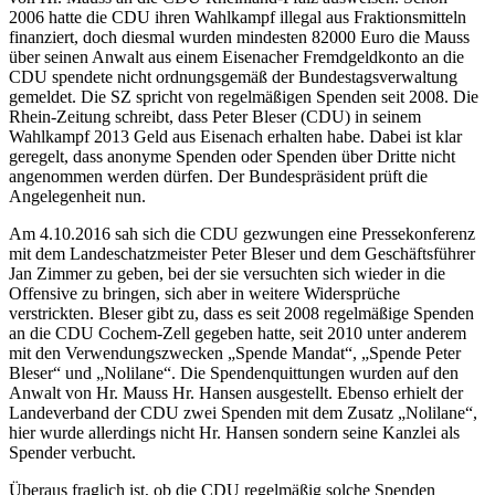
2006 hatte die CDU ihren Wahlkampf illegal aus Fraktionsmitteln
finanziert, doch diesmal wurden mindesten 82000 Euro die Mauss
über seinen Anwalt aus einem Eisenacher Fremdgeldkonto an die
CDU spendete nicht ordnungsgemäß der Bundestagsverwaltung
gemeldet. Die SZ spricht von regelmäßigen Spenden seit 2008. Die
Rhein-Zeitung schreibt, dass Peter Bleser (CDU) in seinem
Wahlkampf 2013 Geld aus Eisenach erhalten habe. Dabei ist klar
geregelt, dass anonyme Spenden oder Spenden über Dritte nicht
angenommen werden dürfen. Der Bundespräsident prüft die
Angelegenheit nun.
Am 4.10.2016 sah sich die CDU gezwungen eine Pressekonferenz
mit dem Landeschatzmeister Peter Bleser und dem Geschäftsführer
Jan Zimmer zu geben, bei der sie versuchten sich wieder in die
Offensive zu bringen, sich aber in weitere Widersprüche
verstrickten. Bleser gibt zu, dass es seit 2008 regelmäßige Spenden
an die CDU Cochem-Zell gegeben hatte, seit 2010 unter anderem
mit den Verwendungszwecken „Spende Mandat“, „Spende Peter
Bleser“ und „Nolilane“. Die Spendenquittungen wurden auf den
Anwalt von Hr. Mauss Hr. Hansen ausgestellt. Ebenso erhielt der
Landeverband der CDU zwei Spenden mit dem Zusatz „Nolilane“,
hier wurde allerdings nicht Hr. Hansen sondern seine Kanzlei als
Spender verbucht.
Überaus fraglich ist, ob die CDU regelmäßig solche Spenden