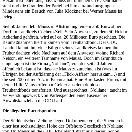
Bekannt ist jedenfalls, dass Mauss der örtlichen CDU sehr nahe
steht und die Granden der Partei bei ihm ein- und ausgingen.
Mindestens ein Besuch von Julia Klöckner bei Werner Mauss ist
belegt.
Seit 50 Jahren lebt Mauss in Altstrimmig, einem 250-Einwohner-
Dorf im Landkreis Cochem-Zell. Sein Anwesen, zu dem 50 Hektar
Ackerland gehören, wird auf ca. 20 Millionen Euro geschätzt. Die
Baumaßnahmen hierfür kamen vom Treuhandfond. Der CDU-
Landrat kennt ihn, viele Bürger seines Landkreises kennen ihn.
Früher dachten viele Nachbarn auf dem Anwesen wohne Richard
Nelson, ein weiterer Tarnname von Mauss. Doch im Grundbuch
eingetragen ist die Firma „Nolilane“, von der seit 20 Jahren
öffentlich bekannt ist, dass sie Mauss zuzurechnen ist (was im
Übrigen bei der Aufklärung der „Flick-Affäre“ herauskam…) und
die seit 2005 ihren Sitz in Panama hat. Eine Briefkasten-Firma, mit
deren Hilfe Mauss offenbar Gelder aus dem dubiosen
Treuhandfonds transferiert. Und ausgerechnet „Nolilane“ taucht im
Verwendungszweck von Parteispenden einer Eisenacher
Anwaltskanzlei an die CDU auf.
Die illegalen Parteispenden
Der Süddeutschen Zeitung liegen Dokumente vor, die Spenden in
einer fast sechsstelligen Höhe der Offshore-Gesellschaft Nolilane
von Hr. Mauss an die CDU Rheinland-Pfalz ausweisen. Schon