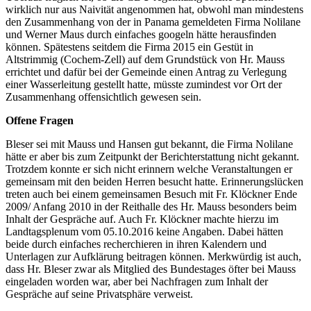
wirklich nur aus Naivität angenommen hat, obwohl man mindestens
den Zusammenhang von der in Panama gemeldeten Firma Nolilane
und Werner Maus durch einfaches googeln hätte herausfinden
können. Spätestens seitdem die Firma 2015 ein Gestüt in
Altstrimmig (Cochem-Zell) auf dem Grundstück von Hr. Mauss
errichtet und dafür bei der Gemeinde einen Antrag zu Verlegung
einer Wasserleitung gestellt hatte, müsste zumindest vor Ort der
Zusammenhang offensichtlich gewesen sein.
Offene Fragen
Bleser sei mit Mauss und Hansen gut bekannt, die Firma Nolilane
hätte er aber bis zum Zeitpunkt der Berichterstattung nicht gekannt.
Trotzdem konnte er sich nicht erinnern welche Veranstaltungen er
gemeinsam mit den beiden Herren besucht hatte. Erinnerungslücken
treten auch bei einem gemeinsamen Besuch mit Fr. Klöckner Ende
2009/ Anfang 2010 in der Reithalle des Hr. Mauss besonders beim
Inhalt der Gespräche auf. Auch Fr. Klöckner machte hierzu im
Landtagsplenum vom 05.10.2016 keine Angaben. Dabei hätten
beide durch einfaches recherchieren in ihren Kalendern und
Unterlagen zur Aufklärung beitragen können. Merkwürdig ist auch,
dass Hr. Bleser zwar als Mitglied des Bundestages öfter bei Mauss
eingeladen worden war, aber bei Nachfragen zum Inhalt der
Gespräche auf seine Privatsphäre verweist.