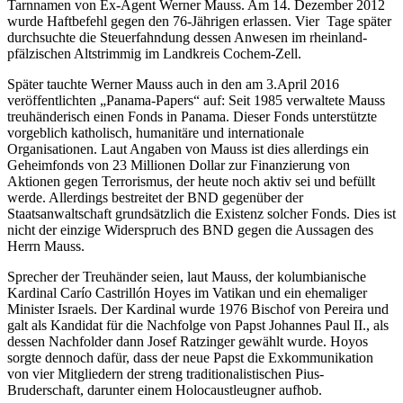
Tarnnamen von Ex-Agent Werner Mauss. Am 14. Dezember 2012
wurde Haftbefehl gegen den 76-Jährigen erlassen. Vier Tage später
durchsuchte die Steuerfahndung dessen Anwesen im rheinland-
pfälzischen Altstrimmig im Landkreis Cochem-Zell.
Später tauchte Werner Mauss auch in den am 3.April 2016
veröffentlichten „Panama-Papers“ auf: Seit 1985 verwaltete Mauss
treuhänderisch einen Fonds in Panama. Dieser Fonds unterstützte
vorgeblich katholisch, humanitäre und internationale
Organisationen. Laut Angaben von Mauss ist dies allerdings ein
Geheimfonds von 23 Millionen Dollar zur Finanzierung von
Aktionen gegen Terrorismus, der heute noch aktiv sei und befüllt
werde. Allerdings bestreitet der BND gegenüber der
Staatsanwaltschaft grundsätzlich die Existenz solcher Fonds. Dies ist
nicht der einzige Widerspruch des BND gegen die Aussagen des
Herrn Mauss.
Sprecher der Treuhänder seien, laut Mauss, der kolumbianische
Kardinal Carío Castrillón Hoyes im Vatikan und ein ehemaliger
Minister Israels. Der Kardinal wurde 1976 Bischof von Pereira und
galt als Kandidat für die Nachfolge von Papst Johannes Paul II., als
dessen Nachfolder dann Josef Ratzinger gewählt wurde. Hoyos
sorgte dennoch dafür, dass der neue Papst die Exkommunikation
von vier Mitgliedern der streng traditionalistischen Pius-
Bruderschaft, darunter einem Holocaustleugner aufhob.