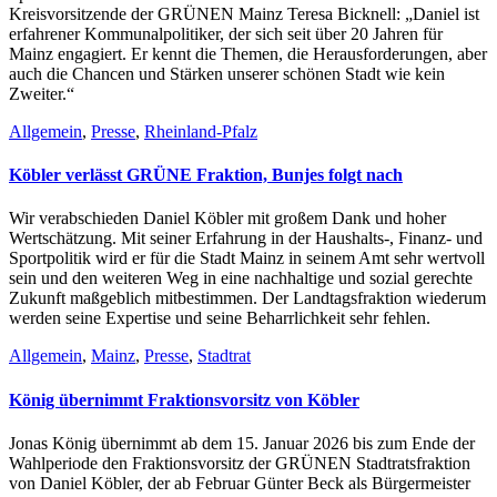
Kreisvorsitzende der GRÜNEN Mainz Teresa Bicknell: „Daniel ist
erfahrener Kommunalpolitiker, der sich seit über 20 Jahren für
Mainz engagiert. Er kennt die Themen, die Herausforderungen, aber
auch die Chancen und Stärken unserer schönen Stadt wie kein
Zweiter.“
Allgemein
,
Presse
,
Rheinland-Pfalz
Köbler verlässt GRÜNE Fraktion, Bunjes folgt nach
Wir verabschieden Daniel Köbler mit großem Dank und hoher
Wertschätzung. Mit seiner Erfahrung in der Haushalts-, Finanz- und
Sportpolitik wird er für die Stadt Mainz in seinem Amt sehr wertvoll
sein und den weiteren Weg in eine nachhaltige und sozial gerechte
Zukunft maßgeblich mitbestimmen. Der Landtagsfraktion wiederum
werden seine Expertise und seine Beharrlichkeit sehr fehlen.
Allgemein
,
Mainz
,
Presse
,
Stadtrat
König übernimmt Fraktionsvorsitz von Köbler
Jonas König übernimmt ab dem 15. Januar 2026 bis zum Ende der
Wahlperiode den Fraktionsvorsitz der GRÜNEN Stadtratsfraktion
von Daniel Köbler, der ab Februar Günter Beck als Bürgermeister