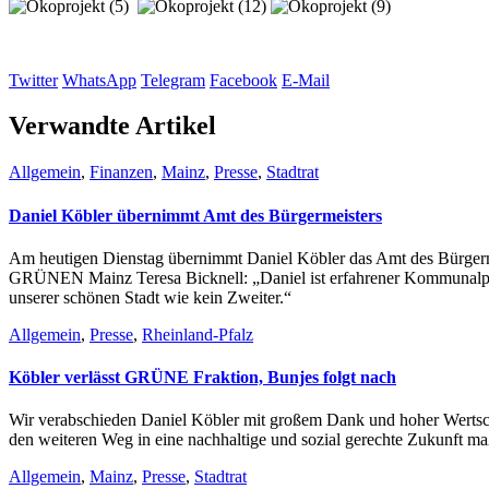
Twitter
WhatsApp
Telegram
Facebook
E-Mail
Verwandte Artikel
Allgemein
,
Finanzen
,
Mainz
,
Presse
,
Stadtrat
Daniel Köbler übernimmt Amt des Bürgermeisters
Am heutigen Dienstag übernimmt Daniel Köbler das Amt des Bürgermei
GRÜNEN Mainz Teresa Bicknell: „Daniel ist erfahrener Kommunalpolit
unserer schönen Stadt wie kein Zweiter.“
Allgemein
,
Presse
,
Rheinland-Pfalz
Köbler verlässt GRÜNE Fraktion, Bunjes folgt nach
Wir verabschieden Daniel Köbler mit großem Dank und hoher Wertschät
den weiteren Weg in eine nachhaltige und sozial gerechte Zukunft ma
Allgemein
,
Mainz
,
Presse
,
Stadtrat