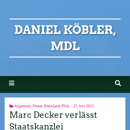
DANIEL KÖBLER,
MDL
Allgemein
,
Presse
,
Rheinland-Pfalz
25. Juni 2015
Marc Decker verlässt
Staatskanzlei