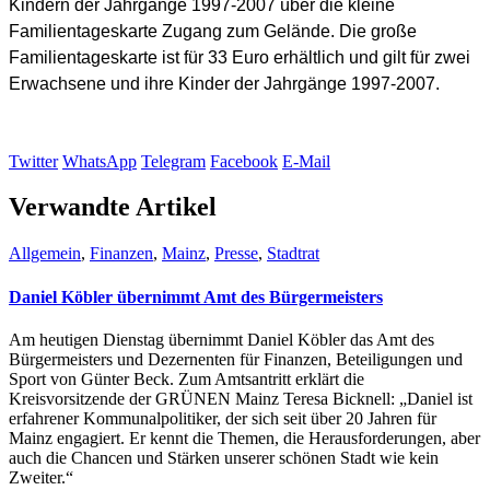
Kindern der Jahrgänge 1997-2007 über die kleine
Familientageskarte Zugang zum Gelände. Die große
Familientageskarte ist für 33 Euro erhältlich und gilt für zwei
Erwachsene und ihre Kinder der Jahrgänge 1997-2007.
Twitter
WhatsApp
Telegram
Facebook
E-Mail
Verwandte Artikel
Allgemein
,
Finanzen
,
Mainz
,
Presse
,
Stadtrat
Daniel Köbler übernimmt Amt des Bürgermeisters
Am heutigen Dienstag übernimmt Daniel Köbler das Amt des
Bürgermeisters und Dezernenten für Finanzen, Beteiligungen und
Sport von Günter Beck. Zum Amtsantritt erklärt die
Kreisvorsitzende der GRÜNEN Mainz Teresa Bicknell: „Daniel ist
erfahrener Kommunalpolitiker, der sich seit über 20 Jahren für
Mainz engagiert. Er kennt die Themen, die Herausforderungen, aber
auch die Chancen und Stärken unserer schönen Stadt wie kein
Zweiter.“