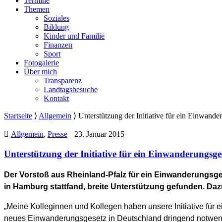
Termine
Themen
Soziales
Bildung
Kinder und Familie
Finanzen
Sport
Fotogalerie
Über mich
Transparenz
Landtagsbesuche
Kontakt
Startseite
⟩
Allgemein
⟩
Unterstützung der Initiative für ein Einwande
Allgemein
,
Presse
23. Januar 2015
Unterstützung der Initiative für ein Einwanderungsge
Der Vorstoß aus Rheinland-Pfalz für ein Einwanderungsg
in Hamburg stattfand, breite Unterstützung gefunden. Da
„Meine Kolleginnen und Kollegen haben unsere Initiative für
neues Einwanderungsgesetz in Deutschland dringend notwend