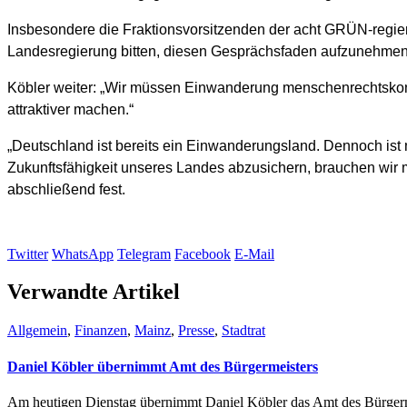
Insbesondere die Fraktionsvorsitzenden der acht GRÜN-regierte
Landesregierung bitten, diesen Gesprächsfaden aufzunehmen,
Köbler weiter: „Wir müssen Einwanderung menschenrechtskonfo
attraktiver machen.“
„Deutschland ist bereits ein Einwanderungsland. Dennoch ist
Zukunftsfähigkeit unseres Landes abzusichern, brauchen wir 
abschließend fest.
Twitter
WhatsApp
Telegram
Facebook
E-Mail
Verwandte Artikel
Allgemein
,
Finanzen
,
Mainz
,
Presse
,
Stadtrat
Daniel Köbler übernimmt Amt des Bürgermeisters
Am heutigen Dienstag übernimmt Daniel Köbler das Amt des Bürgermei