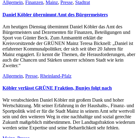
Allgemein
,
Finanzen
,
Mainz
,
Presse
,
Stadtrat
Daniel Köbler übernimmt Amt des Bürgermeisters
Am heutigen Dienstag übernimmt Daniel Köbler das Amt des
Bürgermeisters und Dezernenten für Finanzen, Beteiligungen und
Sport von Günter Beck. Zum Amtsantritt erklärt die
Kreisvorsitzende der GRÜNEN Mainz Teresa Bicknell: „Daniel ist
erfahrener Kommunalpolitiker, der sich seit über 20 Jahren für
Mainz engagiert. Er kennt die Themen, die Herausforderungen, aber
auch die Chancen und Stärken unserer schönen Stadt wie kein
Zweiter.“
Allgemein
,
Presse
,
Rheinland-Pfalz
Köbler verlässt GRÜNE Fraktion, Bunjes folgt nach
Wir verabschieden Daniel Köbler mit großem Dank und hoher
Wertschätzung. Mit seiner Erfahrung in der Haushalts-, Finanz- und
Sportpolitik wird er für die Stadt Mainz in seinem Amt sehr wertvoll
sein und den weiteren Weg in eine nachhaltige und sozial gerechte
Zukunft maßgeblich mitbestimmen. Der Landtagsfraktion wiederum
werden seine Expertise und seine Beharrlichkeit sehr fehlen.