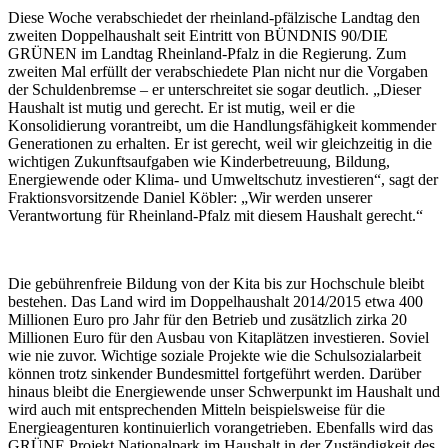
Diese Woche verabschiedet der rheinland-pfälzische Landtag den
zweiten Doppelhaushalt seit Eintritt von BÜNDNIS 90/DIE
GRÜNEN im Landtag Rheinland-Pfalz in die Regierung. Zum
zweiten Mal erfüllt der verabschiedete Plan nicht nur die Vorgaben
der Schuldenbremse – er unterschreitet sie sogar deutlich. „Dieser
Haushalt ist mutig und gerecht. Er ist mutig, weil er die
Konsolidierung vorantreibt, um die Handlungsfähigkeit kommender
Generationen zu erhalten. Er ist gerecht, weil wir gleichzeitig in die
wichtigen Zukunftsaufgaben wie Kinderbetreuung, Bildung,
Energiewende oder Klima- und Umweltschutz investieren“, sagt der
Fraktionsvorsitzende Daniel Köbler: „Wir werden unserer
Verantwortung für Rheinland-Pfalz mit diesem Haushalt gerecht.“
Die gebührenfreie Bildung von der Kita bis zur Hochschule bleibt
bestehen. Das Land wird im Doppelhaushalt 2014/2015 etwa 400
Millionen Euro pro Jahr für den Betrieb und zusätzlich zirka 20
Millionen Euro für den Ausbau von Kitaplätzen investieren. Soviel
wie nie zuvor. Wichtige soziale Projekte wie die Schulsozialarbeit
können trotz sinkender Bundes­mittel fortgeführt werden. Darüber
hinaus bleibt die Energiewende unser Schwerpunkt im Haushalt und
wird auch mit entsprechenden Mitteln beispielsweise für die
Energieagenturen kontinuierlich vorangetrieben. Ebenfalls wird das
GRÜNE Projekt Nationalpark im Haushalt in der Zuständigkeit des