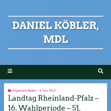
DANIEL KÖBLER,
MDL
Allgemein
,
Reden
6. Juni 2013
Landtag Rheinland-Pfalz –
16. Wahlperiode – 51.