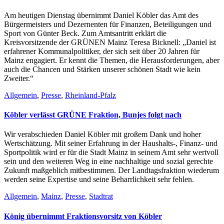
Am heutigen Dienstag übernimmt Daniel Köbler das Amt des
Bürgermeisters und Dezernenten für Finanzen, Beteiligungen und
Sport von Günter Beck. Zum Amtsantritt erklärt die
Kreisvorsitzende der GRÜNEN Mainz Teresa Bicknell: „Daniel ist
erfahrener Kommunalpolitiker, der sich seit über 20 Jahren für
Mainz engagiert. Er kennt die Themen, die Herausforderungen, aber
auch die Chancen und Stärken unserer schönen Stadt wie kein
Zweiter.“
Allgemein
,
Presse
,
Rheinland-Pfalz
Köbler verlässt GRÜNE Fraktion, Bunjes folgt nach
Wir verabschieden Daniel Köbler mit großem Dank und hoher
Wertschätzung. Mit seiner Erfahrung in der Haushalts-, Finanz- und
Sportpolitik wird er für die Stadt Mainz in seinem Amt sehr wertvoll
sein und den weiteren Weg in eine nachhaltige und sozial gerechte
Zukunft maßgeblich mitbestimmen. Der Landtagsfraktion wiederum
werden seine Expertise und seine Beharrlichkeit sehr fehlen.
Allgemein
,
Mainz
,
Presse
,
Stadtrat
König übernimmt Fraktionsvorsitz von Köbler