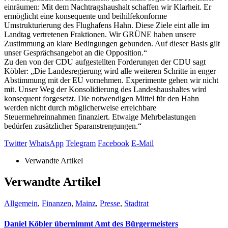
einräumen: Mit dem Nachtragshaushalt schaffen wir Klarheit. Er
ermöglicht eine konsequente und beihilfekonforme
Umstrukturierung des Flughafens Hahn. Diese Ziele eint alle im
Landtag vertretenen Fraktionen. Wir GRÜNE haben unsere
Zustimmung an klare Bedingungen gebunden. Auf dieser Basis gilt
unser Gesprächsangebot an die Opposition.“
Zu den von der CDU aufgestellten Forderungen der CDU sagt
Köbler: „Die Landesregierung wird alle weiteren Schritte in enger
Abstimmung mit der EU vornehmen. Experimente gehen wir nicht
mit. Unser Weg der Konsolidierung des Landeshaushaltes wird
konsequent forgesetzt. Die notwendigen Mittel für den Hahn
werden nicht durch möglicherweise erreichbare
Steuermehreinnahmen finanziert. Etwaige Mehrbelastungen
bedürfen zusätzlicher Sparanstrengungen.“
Twitter
WhatsApp
Telegram
Facebook
E-Mail
Verwandte Artikel
Verwandte Artikel
Allgemein
,
Finanzen
,
Mainz
,
Presse
,
Stadtrat
Daniel Köbler übernimmt Amt des Bürgermeisters