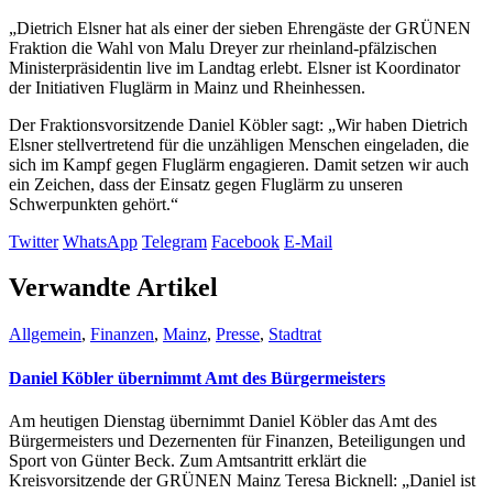
„Dietrich Elsner hat als einer der sieben Ehrengäste der GRÜNEN
Fraktion die Wahl von Malu Dreyer zur rheinland-pfälzischen
Ministerpräsidentin live im Landtag erlebt. Elsner ist Koordinator
der Initiativen Fluglärm in Mainz und Rheinhessen.
Der Fraktionsvorsitzende Daniel Köbler sagt: „Wir haben Dietrich
Elsner stellvertretend für die unzähligen Menschen eingeladen, die
sich im Kampf gegen Fluglärm engagieren. Damit setzen wir auch
ein Zeichen, dass der Einsatz gegen Fluglärm zu unseren
Schwerpunkten gehört.“
Twitter
WhatsApp
Telegram
Facebook
E-Mail
Verwandte Artikel
Allgemein
,
Finanzen
,
Mainz
,
Presse
,
Stadtrat
Daniel Köbler übernimmt Amt des Bürgermeisters
Am heutigen Dienstag übernimmt Daniel Köbler das Amt des
Bürgermeisters und Dezernenten für Finanzen, Beteiligungen und
Sport von Günter Beck. Zum Amtsantritt erklärt die
Kreisvorsitzende der GRÜNEN Mainz Teresa Bicknell: „Daniel ist