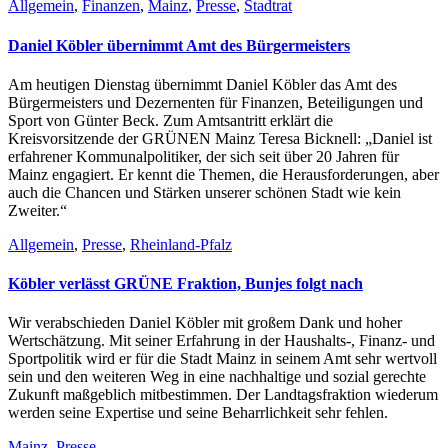
Allgemein
,
Finanzen
,
Mainz
,
Presse
,
Stadtrat
Daniel Köbler übernimmt Amt des Bürgermeisters
Am heutigen Dienstag übernimmt Daniel Köbler das Amt des
Bürgermeisters und Dezernenten für Finanzen, Beteiligungen und
Sport von Günter Beck. Zum Amtsantritt erklärt die
Kreisvorsitzende der GRÜNEN Mainz Teresa Bicknell: „Daniel ist
erfahrener Kommunalpolitiker, der sich seit über 20 Jahren für
Mainz engagiert. Er kennt die Themen, die Herausforderungen, aber
auch die Chancen und Stärken unserer schönen Stadt wie kein
Zweiter.“
Allgemein
,
Presse
,
Rheinland-Pfalz
Köbler verlässt GRÜNE Fraktion, Bunjes folgt nach
Wir verabschieden Daniel Köbler mit großem Dank und hoher
Wertschätzung. Mit seiner Erfahrung in der Haushalts-, Finanz- und
Sportpolitik wird er für die Stadt Mainz in seinem Amt sehr wertvoll
sein und den weiteren Weg in eine nachhaltige und sozial gerechte
Zukunft maßgeblich mitbestimmen. Der Landtagsfraktion wiederum
werden seine Expertise und seine Beharrlichkeit sehr fehlen.
Mainz
,
Presse