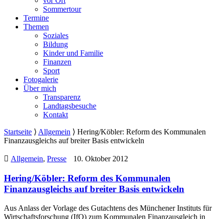
vor Ort
Sommertour
Termine
Themen
Soziales
Bildung
Kinder und Familie
Finanzen
Sport
Fotogalerie
Über mich
Transparenz
Landtagsbesuche
Kontakt
Startseite
⟩
Allgemein
⟩
Hering/Köbler: Reform des Kommunalen
Finanzausgleichs auf breiter Basis entwickeln
Allgemein
,
Presse
10. Oktober 2012
Hering/Köbler: Reform des Kommunalen
Finanzausgleichs auf breiter Basis entwickeln
Aus Anlass der Vorlage des Gutachtens des Münchener Instituts für
Wirtschaftsforschung (IfO) zum Kommunalen Finanzausgleich in