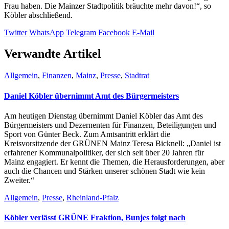
Frau haben. Die Mainzer Stadtpolitik bräuchte mehr davon!“, so
Köbler abschließend.
Twitter
WhatsApp
Telegram
Facebook
E-Mail
Verwandte Artikel
Allgemein
,
Finanzen
,
Mainz
,
Presse
,
Stadtrat
Daniel Köbler übernimmt Amt des Bürgermeisters
Am heutigen Dienstag übernimmt Daniel Köbler das Amt des
Bürgermeisters und Dezernenten für Finanzen, Beteiligungen und
Sport von Günter Beck. Zum Amtsantritt erklärt die
Kreisvorsitzende der GRÜNEN Mainz Teresa Bicknell: „Daniel ist
erfahrener Kommunalpolitiker, der sich seit über 20 Jahren für
Mainz engagiert. Er kennt die Themen, die Herausforderungen, aber
auch die Chancen und Stärken unserer schönen Stadt wie kein
Zweiter.“
Allgemein
,
Presse
,
Rheinland-Pfalz
Köbler verlässt GRÜNE Fraktion, Bunjes folgt nach