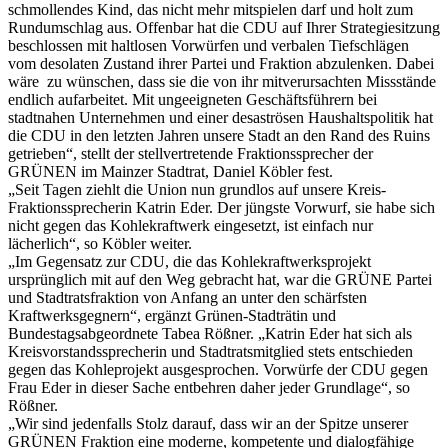
schmollendes Kind, das nicht mehr mitspielen darf und holt zum
Rundumschlag aus. Offenbar hat die CDU auf Ihrer Strategiesitzung
beschlossen mit haltlosen Vorwürfen und verbalen Tiefschlägen
vom desolaten Zustand ihrer Partei und Fraktion abzulenken. Dabei
wäre zu wünschen, dass sie die von ihr mitverursachten Missstände
endlich aufarbeitet. Mit ungeeigneten Geschäftsführern bei
stadtnahen Unternehmen und einer desaströsen Haushaltspolitik hat
die CDU in den letzten Jahren unsere Stadt an den Rand des Ruins
getrieben“, stellt der stellvertretende Fraktionssprecher der
GRÜNEN im Mainzer Stadtrat, Daniel Köbler fest.
„Seit Tagen ziehlt die Union nun grundlos auf unsere Kreis-
Fraktionssprecherin Katrin Eder. Der jüngste Vorwurf, sie habe sich
nicht gegen das Kohlekraftwerk eingesetzt, ist einfach nur
lächerlich“, so Köbler weiter.
„Im Gegensatz zur CDU, die das Kohlekraftwerksprojekt
ursprünglich mit auf den Weg gebracht hat, war die GRÜNE Partei
und Stadtratsfraktion von Anfang an unter den schärfsten
Kraftwerksgegnern“, ergänzt Grünen-Stadträtin und
Bundestagsabgeordnete Tabea Rößner. „Katrin Eder hat sich als
Kreisvorstandssprecherin und Stadtratsmitglied stets entschieden
gegen das Kohleprojekt ausgesprochen. Vorwürfe der CDU gegen
Frau Eder in dieser Sache entbehren daher jeder Grundlage“, so
Rößner.
„Wir sind jedenfalls Stolz darauf, dass wir an der Spitze unserer
GRÜNEN Fraktion eine moderne, kompetente und dialogfähige