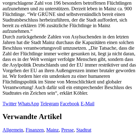
vorgeschlagene Zahl von 196 besonders betroffenen Flüchtlingen
aufzunehmen und zu unterstützen. Derzeit leben in Mainz ca. 900
Flüchtlinge. “Wir GRÜNE sind selbstverständlich bereit einen
Stadtratsbeschluss herbeizuführen, der die Stadt auffordert, sich
bereit zu erklären 196 zusätzliche Flüchtlinge in Mainz
aufzunehmen.“
Durch zurückgehende Zahlen von Asylsuchenden in den letzten
Jahren hat die Stadt Mainz durchaus die Kapazitäten einen solchen
Beschluss verantwortungsvoll umzusetzen. „Die Tatsache, dass die
Zahl der Flüchtlinge immer weiter gesunken ist, liegt ja nicht daran,
dass es in der Welt weniger verfolgte Menschen gibt, sondern dass
die Asylpolitik Deutschlands und der EU immer restriktiver und das
Vorgehen der EU an ihren Außengrenzen immer brutaler geworden
ist. Wir fordern hier ein umdenken zu einer humaneren
Flüchtlingspolitik im Sinne von Menschlichkeit und globaler
Verantwortung! Auch dafür soll ein entsprechender Beschluss des
Stadtrates ein Zeichen sein“, erklärt Köbler.
Twitter
WhatsApp
Telegram
Facebook
E-Mail
Verwandte Artikel
Allgemein
,
Finanzen
,
Mainz
,
Presse
,
Stadtrat